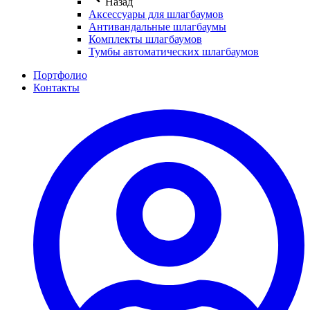
Назад
Аксессуары для шлагбаумов
Антивандальные шлагбаумы
Комплекты шлагбаумов
Тумбы автоматических шлагбаумов
Портфолио
Контакты