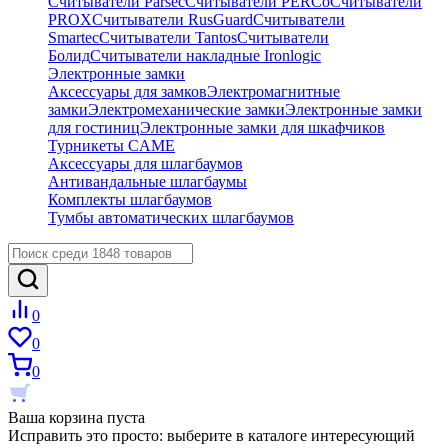
Считыватели Parsec
Считыватели PERCo
Считыватели
PROX
Считыватели RusGuard
Считыватели
Smartec
Считыватели Tantos
Считыватели
Болид
Считыватели накладные Ironlogic
Электронные замки
Аксессуары для замков
Электромагнитные
замки
Электромеханические замки
Электронные замки
для гостиниц
Электронные замки для шкафчиков
Турникеты CAME
Аксессуары для шлагбаумов
Антивандальные шлагбаумы
Комплекты шлагбаумов
Тумбы автоматических шлагбаумов
0
0
0
Ваша корзина пуста
Исправить это просто: выберите в каталоге интересующий