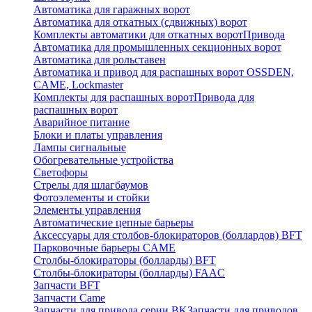
Автоматика для гаражных ворот
Автоматика для откатных (сдвижных) ворот
Комплекты автоматики для откатных ворот
Привода
Автоматика для промышленных секционных ворот
Автоматика для рольставен
Автоматика и привод для распашных ворот OSSDEN,
CAME, Lockmaster
Комплекты для распашных ворот
Привода для
распашных ворот
Аварийное питание
Блоки и платы управления
Лампы сигнальные
Обогревательные устройства
Светофоры
Стрелы для шлагбаумов
Фотоэлементы и стойки
Элементы управления
Автоматические цепные барьеры
Аксессуары для столбов-блокираторов (боллардов) BFT
Парковочные барьеры CAME
Столбы-блокираторы (болларды) BFT
Столбы-блокираторы (болларды) FAAC
Запчасти BFT
Запчасти Came
Запчасти для привода серии BK
Запчасти для приводов