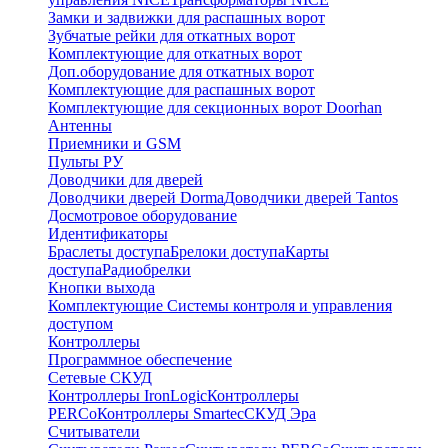
Замки и задвижки для распашных ворот
Зубчатые рейки для откатных ворот
Комплектующие для откатных ворот
Доп.оборудование для откатных ворот
Комплектующие для распашных ворот
Комплектующие для секционных ворот Doorhan
Антенны
Приемники и GSM
Пульты РУ
Доводчики для дверей
Доводчики дверей Dorma
Доводчики дверей Tantos
Досмотровое оборудование
Идентификаторы
Браслеты доступа
Брелоки доступа
Карты
доступа
Радиобрелки
Кнопки выхода
Комплектующие Системы контроля и управления
доступом
Контроллеры
Программное обеспечение
Сетевые СКУД
Контроллеры IronLogic
Контроллеры
PERCo
Контроллеры Smartec
СКУД Эра
Считыватели