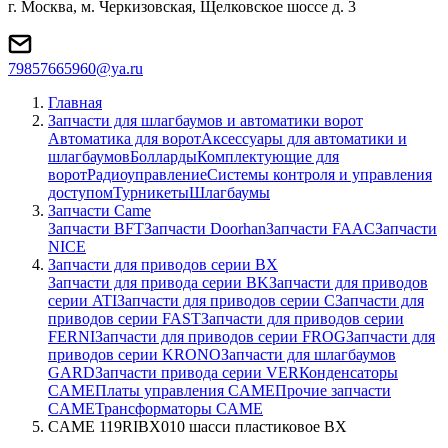
г. Москва, м. Черкизовская, Щелковское шоссе д. 3
79857665960@ya.ru
Главная
Запчасти для шлагбаумов и автоматики ворот
Автоматика для ворот
Аксессуары для автоматики и
шлагбаумов
Болларды
Комплектующие для
ворот
Радиоуправление
Системы контроля и управления
доступом
Турникеты
Шлагбаумы
Запчасти Came
Запчасти BFT
Запчасти Doorhan
Запчасти FAAC
Запчасти
NICE
Запчасти для приводов серии BX
Запчасти для привода серии BK
Запчасти для приводов
серии ATI
Запчасти для приводов серии C
Запчасти для
приводов серии FAST
Запчасти для приводов серии
FERNI
Запчасти для приводов серии FROG
Запчасти для
приводов серии KRONO
Запчасти для шлагбаумов
GARD
Запчасти привода серии VER
Конденсаторы
CAME
Платы управления CAME
Прочие запчасти
CAME
Трансформаторы CAME
CAME 119RIBX010 шасси пластиковое BX