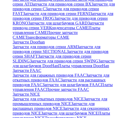
серии ATI
Запчасти для приводов серии BX
Запчасти для
приводов серии C
Запчасти для приводов серии
FAST
Запчасти для приводов серии FERNI
Запчасти для
приводов серии FROG
Запчасти для приводов серии
KRONO
Запчасти для шлагбаумов GARD
Запчасти
привода серии VER
Конденсаторы CAME
Платы
управления CAME
Прочие запчасти
CAME
Трансформаторы CAME
Запчасти Doorhan
Запчасти для приводов серии ARM
Запчасти для
приводов серии SECTIONAL
Запчасти для приводов
серии SHAFT
Запчасти для приводов серии
SLIDING
Запчасти для приводов серии SWING
Запчасти
для шлагбаумов DoorHan
Платы управления DoorHan
Запчасти FAAC
Запчасти для гаражных приводов FAAC
Запчасти для
откатных приводов FAAC
Запчасти для распашных
приводов FAAC
Запчасти для шлагбаумов FAAC
Платы
управления FAAC
Прочие запчасти FAAC
Запчасти NICE
Запчасти для откатных приводов NICE
Запчасти для
промышленных приводов NICE
Запчасти для
распашных приводов NICE
Запчасти для секционных
приводов NICE
Запчасти для шлагбаумов NICE
Платы
управления NICE
Трансформаторы NICE