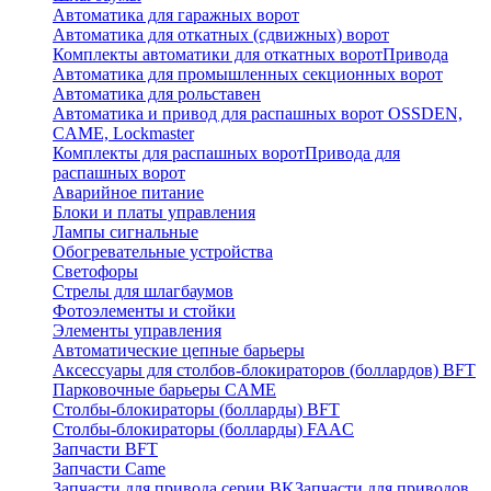
Автоматика для гаражных ворот
Автоматика для откатных (сдвижных) ворот
Комплекты автоматики для откатных ворот
Привода
Автоматика для промышленных секционных ворот
Автоматика для рольставен
Автоматика и привод для распашных ворот OSSDEN,
CAME, Lockmaster
Комплекты для распашных ворот
Привода для
распашных ворот
Аварийное питание
Блоки и платы управления
Лампы сигнальные
Обогревательные устройства
Светофоры
Стрелы для шлагбаумов
Фотоэлементы и стойки
Элементы управления
Автоматические цепные барьеры
Аксессуары для столбов-блокираторов (боллардов) BFT
Парковочные барьеры CAME
Столбы-блокираторы (болларды) BFT
Столбы-блокираторы (болларды) FAAC
Запчасти BFT
Запчасти Came
Запчасти для привода серии BK
Запчасти для приводов