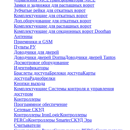
Замки и задвижки для распашных ворот
Зубчатые рейки для откатных ворот
Комплектующие для откатных ворот
Доп.оборудование для откатных ворот
Комплектующие для распашных ворот
Комплектующие для секционных ворот Doorhan
Антенны
Приемники и GSM
Пульты РУ
Доводчики для дверей
Доводчики дверей Dorma
Доводчики дверей Tantos
Досмотровое оборудование
Идентификаторы
Браслеты доступа
Брелоки доступа
Карты
доступа
Радиобрелки
Кнопки выхода
Комплектующие Системы контроля и управления
доступом
Контроллеры
Программное обеспечение
Сетевые СКУД
Контроллеры IronLogic
Контроллеры
PERCo
Контроллеры Smartec
СКУД Эра
Считыватели