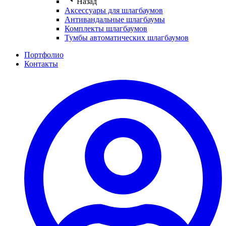
Назад
Аксессуары для шлагбаумов
Антивандальные шлагбаумы
Комплекты шлагбаумов
Тумбы автоматических шлагбаумов
Портфолио
Контакты