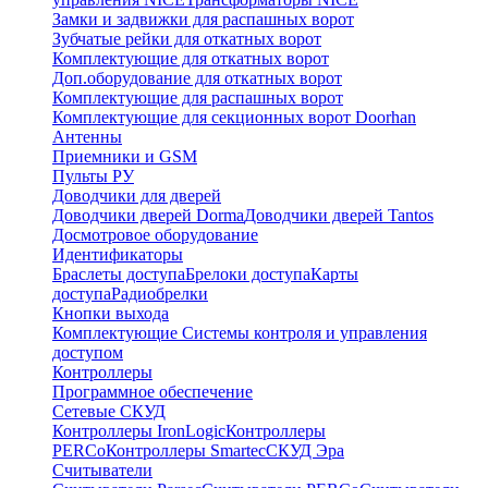
Замки и задвижки для распашных ворот
Зубчатые рейки для откатных ворот
Комплектующие для откатных ворот
Доп.оборудование для откатных ворот
Комплектующие для распашных ворот
Комплектующие для секционных ворот Doorhan
Антенны
Приемники и GSM
Пульты РУ
Доводчики для дверей
Доводчики дверей Dorma
Доводчики дверей Tantos
Досмотровое оборудование
Идентификаторы
Браслеты доступа
Брелоки доступа
Карты
доступа
Радиобрелки
Кнопки выхода
Комплектующие Системы контроля и управления
доступом
Контроллеры
Программное обеспечение
Сетевые СКУД
Контроллеры IronLogic
Контроллеры
PERCo
Контроллеры Smartec
СКУД Эра
Считыватели