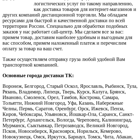
логистических услуг по такому направлению,
как доставка товаров для интернет-магазинов и
других компаний дистанционной торговли. Мы обладаем
ресурсами для быстрой и качественной доставки по всей
территории России. Специально для обработки подобных
заказов у нас работает call-центр. Мы сделаем все за вас:
примем товар, доставим наиболее удобным и выгодным для
вас способом, примем наложенный платеж и перечислим
оплату за товар на ваш счет.
Также осуществляем отправку груза любой удобной Вам
транспортной компанией.
Основные города доставки ТК:
Воронеж, Белгород, Старый Оскол, Ярославль, Рыбинск, Тула,
Рязань, Владимир, Липецк, Тверь, Курск, Калуга, Брянск,
Иваново, Смоленск, Орел, Тамбов, Кострома, Самара,
Тольятти, Нижний Новгород, Уфа, Казань, Набережные
Челны, Пермь, Саратов, Оренбург, Орск, Ижевск, Пенза,
Киров, Чебоксары, Ульяновск, Йошкар-Ола, Саранск, Санкт-
Петербург, Архангельск, Вологда, Череповец, Калининград,
Мурманск, Сыктывкар, Петрозаводск, Великий Новгород,
Псков, Новосибирск, Красноярск, Норильск, Кемерово,
Новокузнецк, Омск, Иркутск, Барнаул, Томск, Чита, Абакан,