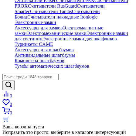
Считыватели Parsec
Считыватели PERCo
Считыватели
PROX
Считыватели RusGuard
Считыватели
Smartec
Считыватели Tantos
Считыватели
Болид
Считыватели накладные Ironlogic
Электронные замки
Аксессуары для замков
Электромагнитные
замки
Электромеханические замки
Электронные замки
для гостиниц
Электронные замки для шкафчиков
Турникеты CAME
Аксессуары для шлагбаумов
Антивандальные шлагбаумы
Комплекты шлагбаумов
Тумбы автоматических шлагбаумов
0
0
0
Ваша корзина пуста
Исправить это просто: выберите в каталоге интересующий