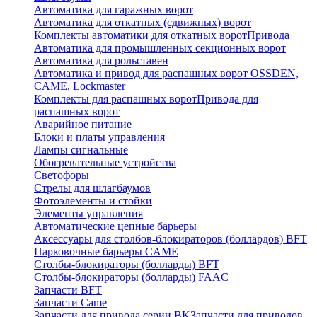
Автоматика для гаражных ворот
Автоматика для откатных (сдвижных) ворот
Комплекты автоматики для откатных ворот
Привода
Автоматика для промышленных секционных ворот
Автоматика для рольставен
Автоматика и привод для распашных ворот OSSDEN,
CAME, Lockmaster
Комплекты для распашных ворот
Привода для
распашных ворот
Аварийное питание
Блоки и платы управления
Лампы сигнальные
Обогревательные устройства
Светофоры
Стрелы для шлагбаумов
Фотоэлементы и стойки
Элементы управления
Автоматические цепные барьеры
Аксессуары для столбов-блокираторов (боллардов) BFT
Парковочные барьеры CAME
Столбы-блокираторы (болларды) BFT
Столбы-блокираторы (болларды) FAAC
Запчасти BFT
Запчасти Came
Запчасти для привода серии BK
Запчасти для приводов