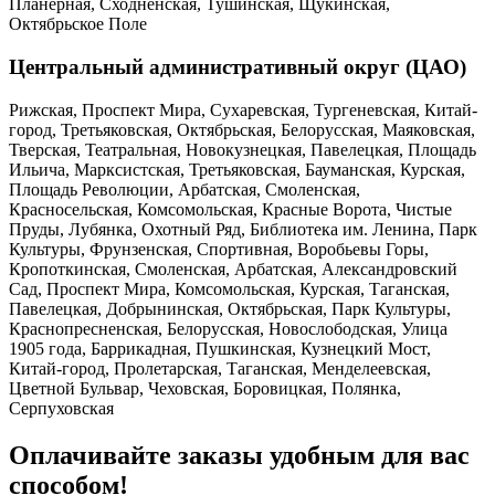
Планерная, Сходненская, Тушинская, Щукинская,
Октябрьское Поле
Центральный административный округ (ЦАО)
Рижская, Проспект Мира, Сухаревская, Тургеневская, Китай-
город, Третьяковская, Октябрьская, Белорусская, Маяковская,
Тверская, Театральная, Новокузнецкая, Павелецкая, Площадь
Ильича, Марксистская, Третьяковская, Бауманская, Курская,
Площадь Революции, Арбатская, Смоленская,
Красносельская, Комсомольская, Красные Ворота, Чистые
Пруды, Лубянка, Охотный Ряд, Библиотека им. Ленина, Парк
Культуры, Фрунзенская, Спортивная, Воробьевы Горы,
Кропоткинская, Смоленская, Арбатская, Александровский
Сад, Проспект Мира, Комсомольская, Курская, Таганская,
Павелецкая, Добрынинская, Октябрьская, Парк Культуры,
Краснопресненская, Белорусская, Новослободская, Улица
1905 года, Баррикадная, Пушкинская, Кузнецкий Мост,
Китай-город, Пролетарская, Таганская, Менделеевская,
Цветной Бульвар, Чеховская, Боровицкая, Полянка,
Серпуховская
Оплачивайте заказы удобным для вас
способом!