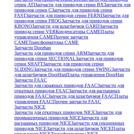
серии ATI
Запчасти для приводов серии BX
Запчасти для
приводов серии C
Запчасти для приводов серии
FAST
Запчасти для приводов серии FERNI
Запчасти для
приводов серии FROG
Запчасти для приводов серии
KRONO
Запчасти для шлагбаумов GARD
Запчасти
привода серии VER
Конденсаторы CAME
Платы
управления CAME
Прочие запчасти
CAME
Трансформаторы CAME
Запчасти Doorhan
Запчасти для приводов серии ARM
Запчасти для
приводов серии SECTIONAL
Запчасти для приводов
серии SHAFT
Запчасти для приводов серии
SLIDING
Запчасти для приводов серии SWING
Запчасти
для шлагбаумов DoorHan
Платы управления DoorHan
Запчасти FAAC
Запчасти для гаражных приводов FAAC
Запчасти для
откатных приводов FAAC
Запчасти для распашных
приводов FAAC
Запчасти для шлагбаумов FAAC
Платы
управления FAAC
Прочие запчасти FAAC
Запчасти NICE
Запчасти для откатных приводов NICE
Запчасти для
промышленных приводов NICE
Запчасти для
распашных приводов NICE
Запчасти для секционных
приводов NICE
Запчасти для шлагбаумов NICE
Платы
управления NICE
Трансформаторы NICE