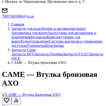
г. Москва, м. Черкизовская, Щелковское шоссе д. 3
79857665960@ya.ru
Главная
Запчасти для шлагбаумов и автоматики ворот
Автоматика для ворот
Аксессуары для автоматики и
шлагбаумов
Болларды
Комплектующие для
ворот
Радиоуправление
Системы контроля и управления
доступом
Турникеты
Шлагбаумы
Запчасти Came
Запчасти BFT
Запчасти Doorhan
Запчасти FAAC
Запчасти
NICE
CAME — Втулка бронзовая AXO
CAME — Втулка бронзовая
AXO