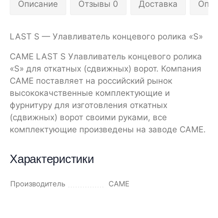
Описание
Отзывы 0
Доставка
Опла
LAST S — Улавливатель концевого ролика «S»
CAME LAST S Улавливатель концевого ролика
«S» для откатных (сдвижных) ворот. Компания
CAME поставляет на российский рынок
высококачственные комплектующие и
фурнитуру для изготовления откатных
(сдвижных) ворот своими руками, все
комплектующие произведены на заводе CAME.
Характеристики
Производитель
CAME