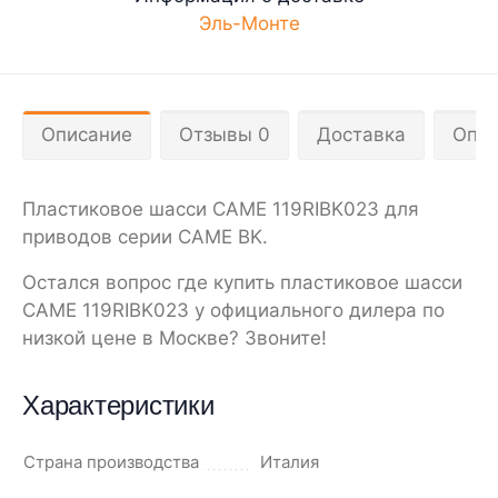
Эль-Монте
Описание
Отзывы 0
Доставка
Опла
Пластиковое шасси CAME 119RIBK023 для
приводов серии CAME BK.
Остался вопрос где купить пластиковое шасси
CAME 119RIBK023 у официального дилера по
низкой цене в Москве? Звоните!
Характеристики
Страна производства
Италия