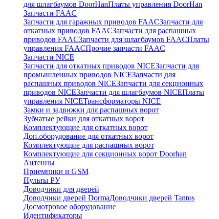
для шлагбаумов DoorHan
Платы управления DoorHan
Запчасти FAAC
Запчасти для гаражных приводов FAAC
Запчасти для
откатных приводов FAAC
Запчасти для распашных
приводов FAAC
Запчасти для шлагбаумов FAAC
Платы
управления FAAC
Прочие запчасти FAAC
Запчасти NICE
Запчасти для откатных приводов NICE
Запчасти для
промышленных приводов NICE
Запчасти для
распашных приводов NICE
Запчасти для секционных
приводов NICE
Запчасти для шлагбаумов NICE
Платы
управления NICE
Трансформаторы NICE
Замки и задвижки для распашных ворот
Зубчатые рейки для откатных ворот
Комплектующие для откатных ворот
Доп.оборудование для откатных ворот
Комплектующие для распашных ворот
Комплектующие для секционных ворот Doorhan
Антенны
Приемники и GSM
Пульты РУ
Доводчики для дверей
Доводчики дверей Dorma
Доводчики дверей Tantos
Досмотровое оборудование
Идентификаторы