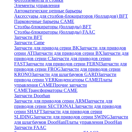
Фотоэлементы и стойки
Элементы управления
Автоматические цепные барьеры
Аксессуары для столбов-блокираторов (боллардов) BFT
Парковочные барьеры CAME
Столбы-блокираторы (болларды) BFT
Столбы-блокираторы (болларды) FAAC
Запчасти BFT
Запчасти Came
Запчасти для привода серии BK
Запчасти для приводов
серии ATI
Запчасти для приводов серии BX
Запчасти для
приводов серии C
Запчасти для приводов серии
FAST
Запчасти для приводов серии FERNI
Запчасти для
приводов серии FROG
Запчасти для приводов серии
KRONO
Запчасти для шлагбаумов GARD
Запчасти
привода серии VER
Конденсаторы CAME
Платы
управления CAME
Прочие запчасти
CAME
Трансформаторы CAME
Запчасти Doorhan
Запчасти для приводов серии ARM
Запчасти для
приводов серии SECTIONAL
Запчасти для приводов
серии SHAFT
Запчасти для приводов серии
SLIDING
Запчасти для приводов серии SWING
Запчасти
для шлагбаумов DoorHan
Платы управления DoorHan
Запчасти FAAC