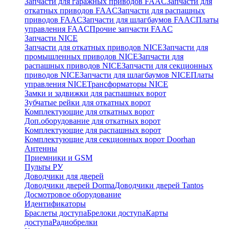
Запчасти для гаражных приводов FAAC
Запчасти для
откатных приводов FAAC
Запчасти для распашных
приводов FAAC
Запчасти для шлагбаумов FAAC
Платы
управления FAAC
Прочие запчасти FAAC
Запчасти NICE
Запчасти для откатных приводов NICE
Запчасти для
промышленных приводов NICE
Запчасти для
распашных приводов NICE
Запчасти для секционных
приводов NICE
Запчасти для шлагбаумов NICE
Платы
управления NICE
Трансформаторы NICE
Замки и задвижки для распашных ворот
Зубчатые рейки для откатных ворот
Комплектующие для откатных ворот
Доп.оборудование для откатных ворот
Комплектующие для распашных ворот
Комплектующие для секционных ворот Doorhan
Антенны
Приемники и GSM
Пульты РУ
Доводчики для дверей
Доводчики дверей Dorma
Доводчики дверей Tantos
Досмотровое оборудование
Идентификаторы
Браслеты доступа
Брелоки доступа
Карты
доступа
Радиобрелки