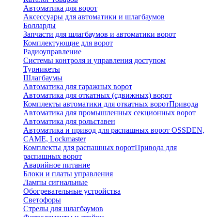
Автоматика для ворот
Аксессуары для автоматики и шлагбаумов
Болларды
Запчасти для шлагбаумов и автоматики ворот
Комплектующие для ворот
Радиоуправление
Системы контроля и управления доступом
Турникеты
Шлагбаумы
Автоматика для гаражных ворот
Автоматика для откатных (сдвижных) ворот
Комплекты автоматики для откатных ворот
Привода
Автоматика для промышленных секционных ворот
Автоматика для рольставен
Автоматика и привод для распашных ворот OSSDEN,
CAME, Lockmaster
Комплекты для распашных ворот
Привода для
распашных ворот
Аварийное питание
Блоки и платы управления
Лампы сигнальные
Обогревательные устройства
Светофоры
Стрелы для шлагбаумов