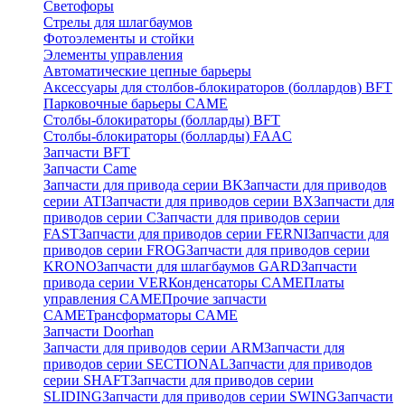
Светофоры
Стрелы для шлагбаумов
Фотоэлементы и стойки
Элементы управления
Автоматические цепные барьеры
Аксессуары для столбов-блокираторов (боллардов) BFT
Парковочные барьеры CAME
Столбы-блокираторы (болларды) BFT
Столбы-блокираторы (болларды) FAAC
Запчасти BFT
Запчасти Came
Запчасти для привода серии BK
Запчасти для приводов
серии ATI
Запчасти для приводов серии BX
Запчасти для
приводов серии C
Запчасти для приводов серии
FAST
Запчасти для приводов серии FERNI
Запчасти для
приводов серии FROG
Запчасти для приводов серии
KRONO
Запчасти для шлагбаумов GARD
Запчасти
привода серии VER
Конденсаторы CAME
Платы
управления CAME
Прочие запчасти
CAME
Трансформаторы CAME
Запчасти Doorhan
Запчасти для приводов серии ARM
Запчасти для
приводов серии SECTIONAL
Запчасти для приводов
серии SHAFT
Запчасти для приводов серии
SLIDING
Запчасти для приводов серии SWING
Запчасти