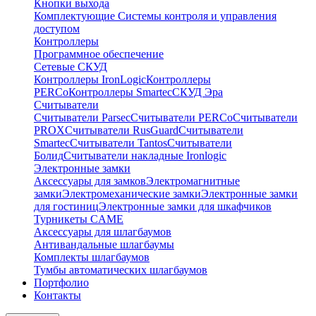
Кнопки выхода
Комплектующие Системы контроля и управления
доступом
Контроллеры
Программное обеспечение
Сетевые СКУД
Контроллеры IronLogic
Контроллеры
PERCo
Контроллеры Smartec
СКУД Эра
Считыватели
Считыватели Parsec
Считыватели PERCo
Считыватели
PROX
Считыватели RusGuard
Считыватели
Smartec
Считыватели Tantos
Считыватели
Болид
Считыватели накладные Ironlogic
Электронные замки
Аксессуары для замков
Электромагнитные
замки
Электромеханические замки
Электронные замки
для гостиниц
Электронные замки для шкафчиков
Турникеты CAME
Аксессуары для шлагбаумов
Антивандальные шлагбаумы
Комплекты шлагбаумов
Тумбы автоматических шлагбаумов
Портфолио
Контакты