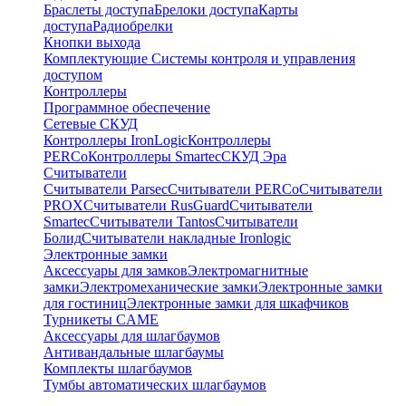
Браслеты доступа
Брелоки доступа
Карты
доступа
Радиобрелки
Кнопки выхода
Комплектующие Системы контроля и управления
доступом
Контроллеры
Программное обеспечение
Сетевые СКУД
Контроллеры IronLogic
Контроллеры
PERCo
Контроллеры Smartec
СКУД Эра
Считыватели
Считыватели Parsec
Считыватели PERCo
Считыватели
PROX
Считыватели RusGuard
Считыватели
Smartec
Считыватели Tantos
Считыватели
Болид
Считыватели накладные Ironlogic
Электронные замки
Аксессуары для замков
Электромагнитные
замки
Электромеханические замки
Электронные замки
для гостиниц
Электронные замки для шкафчиков
Турникеты CAME
Аксессуары для шлагбаумов
Антивандальные шлагбаумы
Комплекты шлагбаумов
Тумбы автоматических шлагбаумов