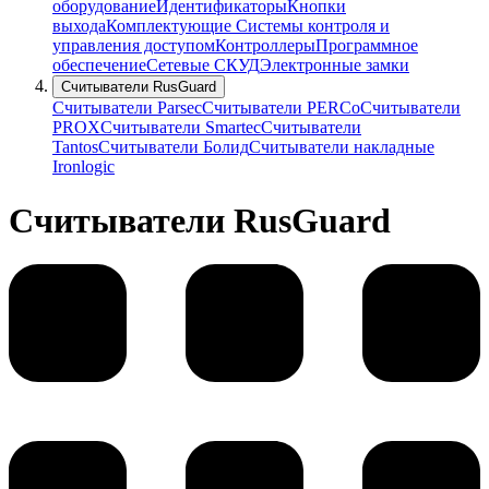
оборудование
Идентификаторы
Кнопки
выхода
Комплектующие Системы контроля и
управления доступом
Контроллеры
Программное
обеспечение
Сетевые СКУД
Электронные замки
Считыватели RusGuard
Считыватели Parsec
Считыватели PERCo
Считыватели
PROX
Считыватели Smartec
Считыватели
Tantos
Считыватели Болид
Считыватели накладные
Ironlogic
Считыватели RusGuard