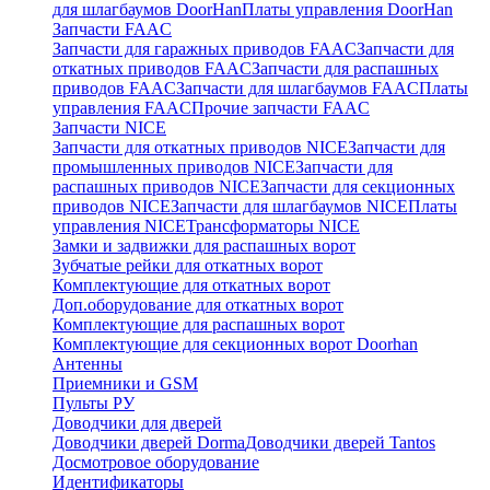
для шлагбаумов DoorHan
Платы управления DoorHan
Запчасти FAAC
Запчасти для гаражных приводов FAAC
Запчасти для
откатных приводов FAAC
Запчасти для распашных
приводов FAAC
Запчасти для шлагбаумов FAAC
Платы
управления FAAC
Прочие запчасти FAAC
Запчасти NICE
Запчасти для откатных приводов NICE
Запчасти для
промышленных приводов NICE
Запчасти для
распашных приводов NICE
Запчасти для секционных
приводов NICE
Запчасти для шлагбаумов NICE
Платы
управления NICE
Трансформаторы NICE
Замки и задвижки для распашных ворот
Зубчатые рейки для откатных ворот
Комплектующие для откатных ворот
Доп.оборудование для откатных ворот
Комплектующие для распашных ворот
Комплектующие для секционных ворот Doorhan
Антенны
Приемники и GSM
Пульты РУ
Доводчики для дверей
Доводчики дверей Dorma
Доводчики дверей Tantos
Досмотровое оборудование
Идентификаторы