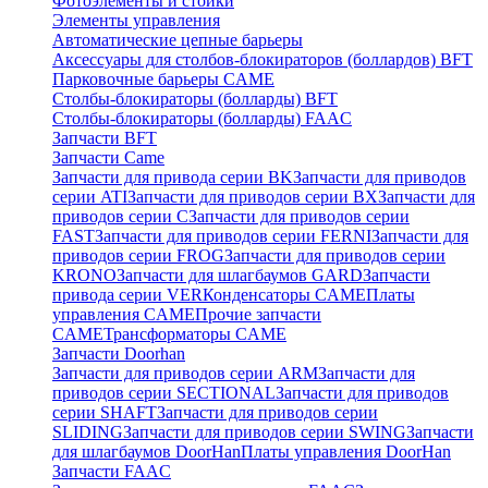
Фотоэлементы и стойки
Элементы управления
Автоматические цепные барьеры
Аксессуары для столбов-блокираторов (боллардов) BFT
Парковочные барьеры CAME
Столбы-блокираторы (болларды) BFT
Столбы-блокираторы (болларды) FAAC
Запчасти BFT
Запчасти Came
Запчасти для привода серии BK
Запчасти для приводов
серии ATI
Запчасти для приводов серии BX
Запчасти для
приводов серии C
Запчасти для приводов серии
FAST
Запчасти для приводов серии FERNI
Запчасти для
приводов серии FROG
Запчасти для приводов серии
KRONO
Запчасти для шлагбаумов GARD
Запчасти
привода серии VER
Конденсаторы CAME
Платы
управления CAME
Прочие запчасти
CAME
Трансформаторы CAME
Запчасти Doorhan
Запчасти для приводов серии ARM
Запчасти для
приводов серии SECTIONAL
Запчасти для приводов
серии SHAFT
Запчасти для приводов серии
SLIDING
Запчасти для приводов серии SWING
Запчасти
для шлагбаумов DoorHan
Платы управления DoorHan
Запчасти FAAC