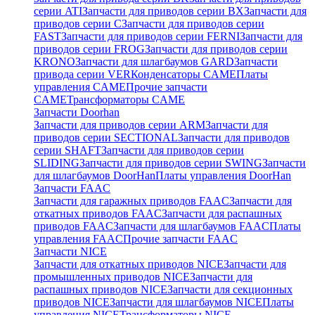
серии ATI
Запчасти для приводов серии BX
Запчасти для
приводов серии C
Запчасти для приводов серии
FAST
Запчасти для приводов серии FERNI
Запчасти для
приводов серии FROG
Запчасти для приводов серии
KRONO
Запчасти для шлагбаумов GARD
Запчасти
привода серии VER
Конденсаторы CAME
Платы
управления CAME
Прочие запчасти
CAME
Трансформаторы CAME
Запчасти Doorhan
Запчасти для приводов серии ARM
Запчасти для
приводов серии SECTIONAL
Запчасти для приводов
серии SHAFT
Запчасти для приводов серии
SLIDING
Запчасти для приводов серии SWING
Запчасти
для шлагбаумов DoorHan
Платы управления DoorHan
Запчасти FAAC
Запчасти для гаражных приводов FAAC
Запчасти для
откатных приводов FAAC
Запчасти для распашных
приводов FAAC
Запчасти для шлагбаумов FAAC
Платы
управления FAAC
Прочие запчасти FAAC
Запчасти NICE
Запчасти для откатных приводов NICE
Запчасти для
промышленных приводов NICE
Запчасти для
распашных приводов NICE
Запчасти для секционных
приводов NICE
Запчасти для шлагбаумов NICE
Платы
управления NICE
Трансформаторы NICE