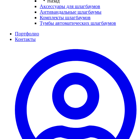
Назад
Аксессуары для шлагбаумов
Антивандальные шлагбаумы
Комплекты шлагбаумов
Тумбы автоматических шлагбаумов
Портфолио
Контакты