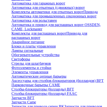
Автоматика для гаражных ворот
Автоматика для откатных (сдвижных) ворот
Комплекты автоматики для откатных ворот
Привода
Автоматика для промышленных секционных ворот
Автоматика для рольставен
Автоматика и привод для распашных ворот OSSDEN,
CAME, Lockmaster
Комплекты для распашных ворот
Привода для
распашных ворот
Аварийное питание
Блоки и платы управления
Лампы сигнальные
Обогревательные устройства
Светофоры
Стрелы для шлагбаумов
Фотоэлементы и стойки
Элементы управления
Автоматические цепные барьеры
Аксессуары для столбов-блокираторов (боллардов) BFT
Парковочные барьеры CAME
Столбы-блокираторы (болларды) BFT
Столбы-блокираторы (болларды) FAAC
Запчасти BFT
Запчасти Came
Запчасти для привода серии BK
Запчасти для приводов