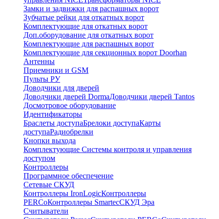
Замки и задвижки для распашных ворот
Зубчатые рейки для откатных ворот
Комплектующие для откатных ворот
Доп.оборудование для откатных ворот
Комплектующие для распашных ворот
Комплектующие для секционных ворот Doorhan
Антенны
Приемники и GSM
Пульты РУ
Доводчики для дверей
Доводчики дверей Dorma
Доводчики дверей Tantos
Досмотровое оборудование
Идентификаторы
Браслеты доступа
Брелоки доступа
Карты
доступа
Радиобрелки
Кнопки выхода
Комплектующие Системы контроля и управления
доступом
Контроллеры
Программное обеспечение
Сетевые СКУД
Контроллеры IronLogic
Контроллеры
PERCo
Контроллеры Smartec
СКУД Эра
Считыватели