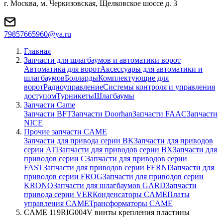
г. Москва, м. Черкизовская, Щелковское шоссе д. 3
79857665960@ya.ru
Главная
Запчасти для шлагбаумов и автоматики ворот
Автоматика для ворот
Аксессуары для автоматики и
шлагбаумов
Болларды
Комплектующие для
ворот
Радиоуправление
Системы контроля и управления
доступом
Турникеты
Шлагбаумы
Запчасти Came
Запчасти BFT
Запчасти Doorhan
Запчасти FAAC
Запчасти
NICE
Прочие запчасти CAME
Запчасти для привода серии BK
Запчасти для приводов
серии ATI
Запчасти для приводов серии BX
Запчасти для
приводов серии C
Запчасти для приводов серии
FAST
Запчасти для приводов серии FERNI
Запчасти для
приводов серии FROG
Запчасти для приводов серии
KRONO
Запчасти для шлагбаумов GARD
Запчасти
привода серии VER
Конденсаторы CAME
Платы
управления CAME
Трансформаторы CAME
CAME 119RIG004V винты крепления пластины