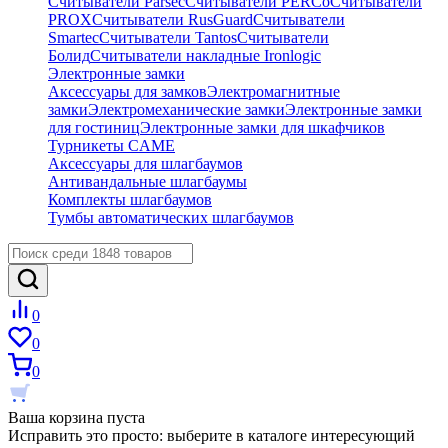
Считыватели Parsec
Считыватели PERCo
Считыватели
PROX
Считыватели RusGuard
Считыватели
Smartec
Считыватели Tantos
Считыватели
Болид
Считыватели накладные Ironlogic
Электронные замки
Аксессуары для замков
Электромагнитные
замки
Электромеханические замки
Электронные замки
для гостиниц
Электронные замки для шкафчиков
Турникеты CAME
Аксессуары для шлагбаумов
Антивандальные шлагбаумы
Комплекты шлагбаумов
Тумбы автоматических шлагбаумов
0
0
0
Ваша корзина пуста
Исправить это просто: выберите в каталоге интересующий