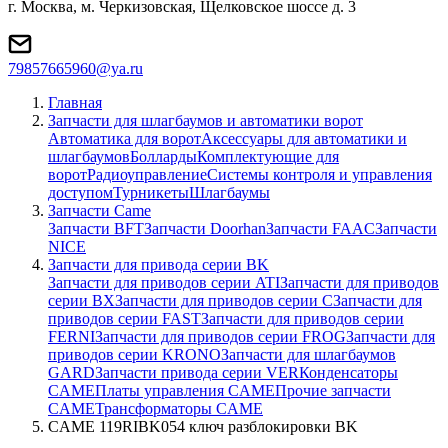
г. Москва, м. Черкизовская, Щелковское шоссе д. 3
79857665960@ya.ru
Главная
Запчасти для шлагбаумов и автоматики ворот
Автоматика для ворот
Аксессуары для автоматики и
шлагбаумов
Болларды
Комплектующие для
ворот
Радиоуправление
Системы контроля и управления
доступом
Турникеты
Шлагбаумы
Запчасти Came
Запчасти BFT
Запчасти Doorhan
Запчасти FAAC
Запчасти
NICE
Запчасти для привода серии BK
Запчасти для приводов серии ATI
Запчасти для приводов
серии BX
Запчасти для приводов серии C
Запчасти для
приводов серии FAST
Запчасти для приводов серии
FERNI
Запчасти для приводов серии FROG
Запчасти для
приводов серии KRONO
Запчасти для шлагбаумов
GARD
Запчасти привода серии VER
Конденсаторы
CAME
Платы управления CAME
Прочие запчасти
CAME
Трансформаторы CAME
CAME 119RIBK054 ключ разблокировки BK