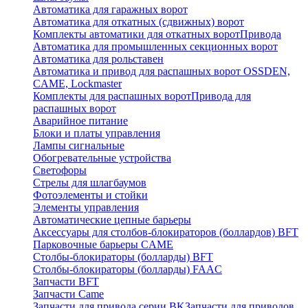
Автоматика для гаражных ворот
Автоматика для откатных (сдвижных) ворот
Комплекты автоматики для откатных ворот
Привода
Автоматика для промышленных секционных ворот
Автоматика для рольставен
Автоматика и привод для распашных ворот OSSDEN,
CAME, Lockmaster
Комплекты для распашных ворот
Привода для
распашных ворот
Аварийное питание
Блоки и платы управления
Лампы сигнальные
Обогревательные устройства
Светофоры
Стрелы для шлагбаумов
Фотоэлементы и стойки
Элементы управления
Автоматические цепные барьеры
Аксессуары для столбов-блокираторов (боллардов) BFT
Парковочные барьеры CAME
Столбы-блокираторы (болларды) BFT
Столбы-блокираторы (болларды) FAAC
Запчасти BFT
Запчасти Came
Запчасти для привода серии BK
Запчасти для приводов