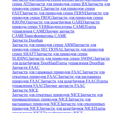
серии ATI
Запчасти для приводов серии BX
Запчасти для
приводов серии C
Запчасти для приводов серии
FAST
Запчасти для приводов серии FERNI
Запчасти для
приводов серии FROG
Запчасти для приводов серии
KRONO
Запчасти для шлагбаумов GARD
Запчасти
привода серии VER
Конденсаторы CAME
Платы
управления CAME
Прочие запчасти
CAME
Трансформаторы CAME
Запчасти Doorhan
Запчасти для приводов серии ARM
Запчасти для
приводов серии SECTIONAL
Запчасти для приводов
серии SHAFT
Запчасти для приводов серии
SLIDING
Запчасти для приводов серии SWING
Запчасти
для шлагбаумов DoorHan
Платы управления DoorHan
Запчасти FAAC
Запчасти для гаражных приводов FAAC
Запчасти для
откатных приводов FAAC
Запчасти для распашных
приводов FAAC
Запчасти для шлагбаумов FAAC
Платы
управления FAAC
Прочие запчасти FAAC
Запчасти NICE
Запчасти для откатных приводов NICE
Запчасти для
промышленных приводов NICE
Запчасти для
распашных приводов NICE
Запчасти для секционных
приводов NICE
Запчасти для шлагбаумов NICE
Платы
управления NICE
Трансформаторы NICE