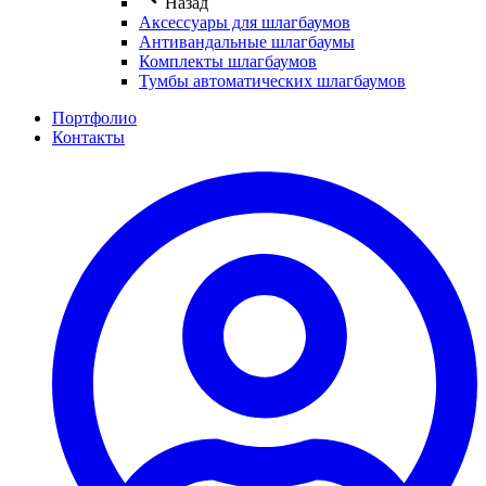
Назад
Аксессуары для шлагбаумов
Антивандальные шлагбаумы
Комплекты шлагбаумов
Тумбы автоматических шлагбаумов
Портфолио
Контакты