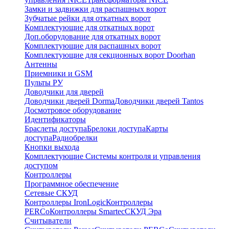
Замки и задвижки для распашных ворот
Зубчатые рейки для откатных ворот
Комплектующие для откатных ворот
Доп.оборудование для откатных ворот
Комплектующие для распашных ворот
Комплектующие для секционных ворот Doorhan
Антенны
Приемники и GSM
Пульты РУ
Доводчики для дверей
Доводчики дверей Dorma
Доводчики дверей Tantos
Досмотровое оборудование
Идентификаторы
Браслеты доступа
Брелоки доступа
Карты
доступа
Радиобрелки
Кнопки выхода
Комплектующие Системы контроля и управления
доступом
Контроллеры
Программное обеспечение
Сетевые СКУД
Контроллеры IronLogic
Контроллеры
PERCo
Контроллеры Smartec
СКУД Эра
Считыватели