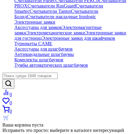
Считыватели Parsec
Считыватели PERCo
Считыватели
PROX
Считыватели RusGuard
Считыватели
Smartec
Считыватели Tantos
Считыватели
Болид
Считыватели накладные Ironlogic
Электронные замки
Аксессуары для замков
Электромагнитные
замки
Электромеханические замки
Электронные замки
для гостиниц
Электронные замки для шкафчиков
Турникеты CAME
Аксессуары для шлагбаумов
Антивандальные шлагбаумы
Комплекты шлагбаумов
Тумбы автоматических шлагбаумов
0
0
0
Ваша корзина пуста
Исправить это просто: выберите в каталоге интересующий