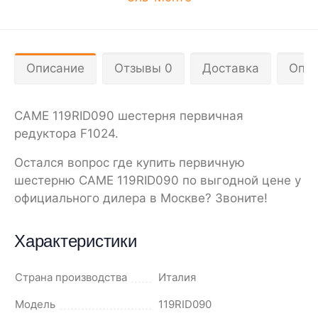
Описание
Отзывы 0
Доставка
Опла
CAME 119RID090 шестерня первичная
редуктора F1024.
Остался вопрос где купить первичную
шестерню CAME 119RID090 по выгодной цене у
официального дилера в Москве? Звоните!
Характеристики
Страна производства
Италия
Модель
119RID090