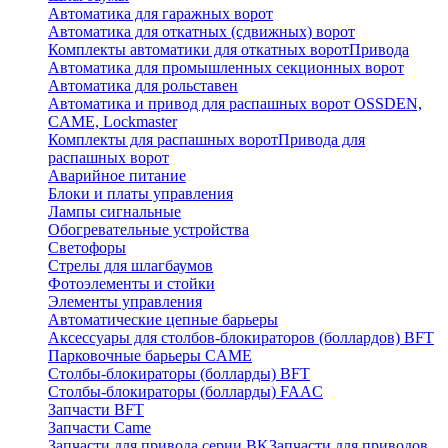
Автоматика для гаражных ворот
Автоматика для откатных (сдвижных) ворот
Комплекты автоматики для откатных ворот
Привода
Автоматика для промышленных секционных ворот
Автоматика для рольставен
Автоматика и привод для распашных ворот OSSDEN,
CAME, Lockmaster
Комплекты для распашных ворот
Привода для
распашных ворот
Аварийное питание
Блоки и платы управления
Лампы сигнальные
Обогревательные устройства
Светофоры
Стрелы для шлагбаумов
Фотоэлементы и стойки
Элементы управления
Автоматические цепные барьеры
Аксессуары для столбов-блокираторов (боллардов) BFT
Парковочные барьеры CAME
Столбы-блокираторы (болларды) BFT
Столбы-блокираторы (болларды) FAAC
Запчасти BFT
Запчасти Came
Запчасти для привода серии BK
Запчасти для приводов