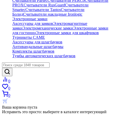
Считыватели Parsec
Считыватели PERCo
Считыватели
PROX
Считыватели RusGuard
Считыватели
Smartec
Считыватели Tantos
Считыватели
Болид
Считыватели накладные Ironlogic
Электронные замки
Аксессуары для замков
Электромагнитные
замки
Электромеханические замки
Электронные замки
для гостиниц
Электронные замки для шкафчиков
Турникеты CAME
Аксессуары для шлагбаумов
Антивандальные шлагбаумы
Комплекты шлагбаумов
Тумбы автоматических шлагбаумов
0
0
0
Ваша корзина пуста
Исправить это просто: выберите в каталоге интересующий