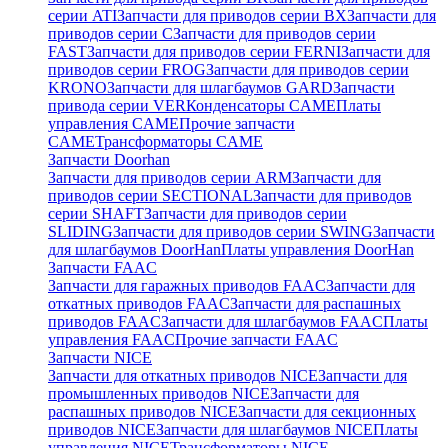
серии ATI
Запчасти для приводов серии BX
Запчасти для
приводов серии C
Запчасти для приводов серии
FAST
Запчасти для приводов серии FERNI
Запчасти для
приводов серии FROG
Запчасти для приводов серии
KRONO
Запчасти для шлагбаумов GARD
Запчасти
привода серии VER
Конденсаторы CAME
Платы
управления CAME
Прочие запчасти
CAME
Трансформаторы CAME
Запчасти Doorhan
Запчасти для приводов серии ARM
Запчасти для
приводов серии SECTIONAL
Запчасти для приводов
серии SHAFT
Запчасти для приводов серии
SLIDING
Запчасти для приводов серии SWING
Запчасти
для шлагбаумов DoorHan
Платы управления DoorHan
Запчасти FAAC
Запчасти для гаражных приводов FAAC
Запчасти для
откатных приводов FAAC
Запчасти для распашных
приводов FAAC
Запчасти для шлагбаумов FAAC
Платы
управления FAAC
Прочие запчасти FAAC
Запчасти NICE
Запчасти для откатных приводов NICE
Запчасти для
промышленных приводов NICE
Запчасти для
распашных приводов NICE
Запчасти для секционных
приводов NICE
Запчасти для шлагбаумов NICE
Платы
управления NICE
Трансформаторы NICE