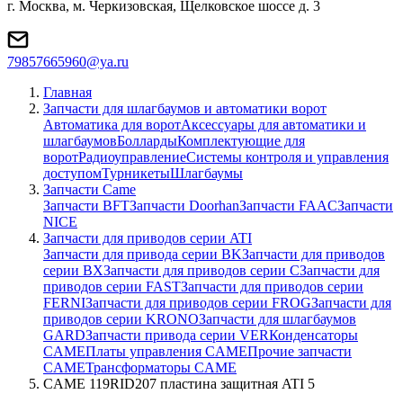
г. Москва, м. Черкизовская, Щелковское шоссе д. 3
79857665960@ya.ru
Главная
Запчасти для шлагбаумов и автоматики ворот
Автоматика для ворот
Аксессуары для автоматики и
шлагбаумов
Болларды
Комплектующие для
ворот
Радиоуправление
Системы контроля и управления
доступом
Турникеты
Шлагбаумы
Запчасти Came
Запчасти BFT
Запчасти Doorhan
Запчасти FAAC
Запчасти
NICE
Запчасти для приводов серии ATI
Запчасти для привода серии BK
Запчасти для приводов
серии BX
Запчасти для приводов серии C
Запчасти для
приводов серии FAST
Запчасти для приводов серии
FERNI
Запчасти для приводов серии FROG
Запчасти для
приводов серии KRONO
Запчасти для шлагбаумов
GARD
Запчасти привода серии VER
Конденсаторы
CAME
Платы управления CAME
Прочие запчасти
CAME
Трансформаторы CAME
CAME 119RID207 пластина защитная ATI 5