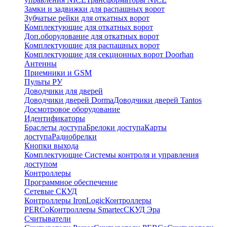
Замки и задвижки для распашных ворот
Зубчатые рейки для откатных ворот
Комплектующие для откатных ворот
Доп.оборудование для откатных ворот
Комплектующие для распашных ворот
Комплектующие для секционных ворот Doorhan
Антенны
Приемники и GSM
Пульты РУ
Доводчики для дверей
Доводчики дверей Dorma
Доводчики дверей Tantos
Досмотровое оборудование
Идентификаторы
Браслеты доступа
Брелоки доступа
Карты
доступа
Радиобрелки
Кнопки выхода
Комплектующие Системы контроля и управления
доступом
Контроллеры
Программное обеспечение
Сетевые СКУД
Контроллеры IronLogic
Контроллеры
PERCo
Контроллеры Smartec
СКУД Эра
Считыватели