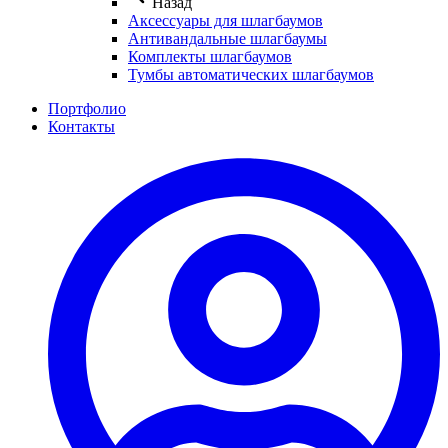
Назад
Аксессуары для шлагбаумов
Антивандальные шлагбаумы
Комплекты шлагбаумов
Тумбы автоматических шлагбаумов
Портфолио
Контакты