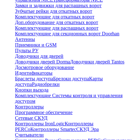
Замки и задвижки для распашных ворот
Зубчатые рейки для откатных ворот
Комплектующие для откатных ворот
Доп.оборудование для откатных ворот
Комплектующие для распашных ворот
Комплектующие для секционных ворот Doorhan
Антенны
Приемники и GSM
Пульты РУ
Доводчики для дверей
Доводчики дверей Dorma
Доводчики дверей Tantos
Досмотровое оборудование
Идентификаторы
Браслеты доступа
Брелоки доступа
Карты
доступа
Радиобрелки
Кнопки выхода
Комплектующие Системы контроля и управления
доступом
Контроллеры
Программное обеспечение
Сетевые СКУД
Контроллеры IronLogic
Контроллеры
PERCo
Контроллеры Smartec
СКУД Эра
Считыватели