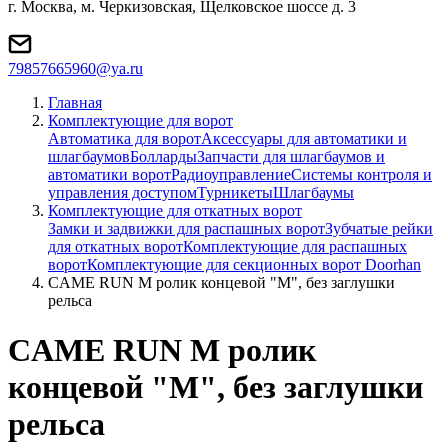
г. Москва, м. Черкизовская, Щелковское шоссе д. 3
79857665960@ya.ru
Главная
Комплектующие для ворот
Автоматика для ворот
Аксессуары для автоматики и
шлагбаумов
Болларды
Запчасти для шлагбаумов и
автоматики ворот
Радиоуправление
Системы контроля и
управления доступом
Турникеты
Шлагбаумы
Комплектующие для откатных ворот
Замки и задвижки для распашных ворот
Зубчатые рейки
для откатных ворот
Комплектующие для распашных
ворот
Комплектующие для секционных ворот Doorhan
CAME RUN M ролик концевой "M", без заглушки
рельса
CAME RUN M ролик
концевой "M", без заглушки
рельса