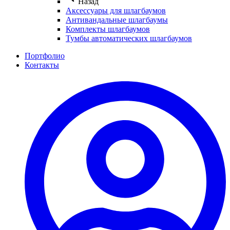
Назад
Аксессуары для шлагбаумов
Антивандальные шлагбаумы
Комплекты шлагбаумов
Тумбы автоматических шлагбаумов
Портфолио
Контакты