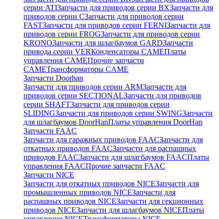
серии ATI
Запчасти для приводов серии BX
Запчасти для
приводов серии C
Запчасти для приводов серии
FAST
Запчасти для приводов серии FERNI
Запчасти для
приводов серии FROG
Запчасти для приводов серии
KRONO
Запчасти для шлагбаумов GARD
Запчасти
привода серии VER
Конденсаторы CAME
Платы
управления CAME
Прочие запчасти
CAME
Трансформаторы CAME
Запчасти Doorhan
Запчасти для приводов серии ARM
Запчасти для
приводов серии SECTIONAL
Запчасти для приводов
серии SHAFT
Запчасти для приводов серии
SLIDING
Запчасти для приводов серии SWING
Запчасти
для шлагбаумов DoorHan
Платы управления DoorHan
Запчасти FAAC
Запчасти для гаражных приводов FAAC
Запчасти для
откатных приводов FAAC
Запчасти для распашных
приводов FAAC
Запчасти для шлагбаумов FAAC
Платы
управления FAAC
Прочие запчасти FAAC
Запчасти NICE
Запчасти для откатных приводов NICE
Запчасти для
промышленных приводов NICE
Запчасти для
распашных приводов NICE
Запчасти для секционных
приводов NICE
Запчасти для шлагбаумов NICE
Платы
управления NICE
Трансформаторы NICE