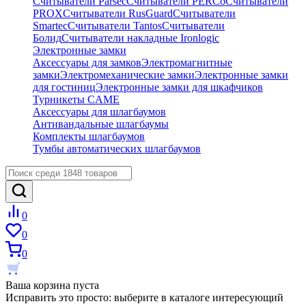
Считыватели Parsec
Считыватели PERCo
Считыватели
PROX
Считыватели RusGuard
Считыватели
Smartec
Считыватели Tantos
Считыватели
Болид
Считыватели накладные Ironlogic
Электронные замки
Аксессуары для замков
Электромагнитные
замки
Электромеханические замки
Электронные замки
для гостиниц
Электронные замки для шкафчиков
Турникеты CAME
Аксессуары для шлагбаумов
Антивандальные шлагбаумы
Комплекты шлагбаумов
Тумбы автоматических шлагбаумов
0
0
0
Ваша корзина пуста
Исправить это просто: выберите в каталоге интересующий