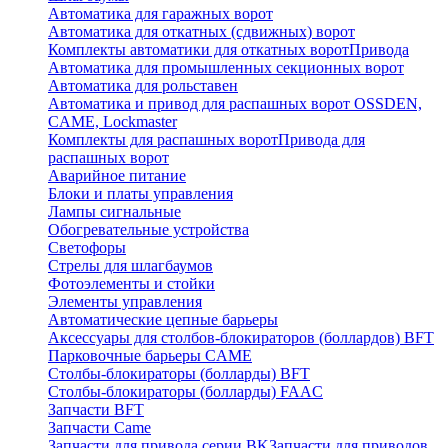
Автоматика для гаражных ворот
Автоматика для откатных (сдвижных) ворот
Комплекты автоматики для откатных ворот
Привода
Автоматика для промышленных секционных ворот
Автоматика для рольставен
Автоматика и привод для распашных ворот OSSDEN,
CAME, Lockmaster
Комплекты для распашных ворот
Привода для
распашных ворот
Аварийное питание
Блоки и платы управления
Лампы сигнальные
Обогревательные устройства
Светофоры
Стрелы для шлагбаумов
Фотоэлементы и стойки
Элементы управления
Автоматические цепные барьеры
Аксессуары для столбов-блокираторов (боллардов) BFT
Парковочные барьеры CAME
Столбы-блокираторы (болларды) BFT
Столбы-блокираторы (болларды) FAAC
Запчасти BFT
Запчасти Came
Запчасти для привода серии BK
Запчасти для приводов