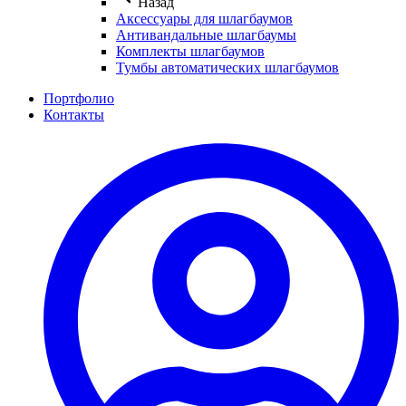
Назад
Аксессуары для шлагбаумов
Антивандальные шлагбаумы
Комплекты шлагбаумов
Тумбы автоматических шлагбаумов
Портфолио
Контакты