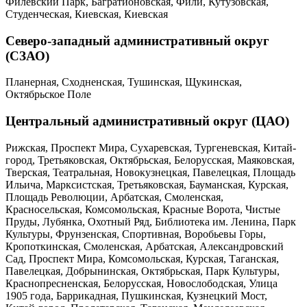
Филевский Парк, Багратионовская, Фили, Кутузовская,
Студенческая, Киевская, Киевская
Северо-западный административный округ
(СЗАО)
Планерная, Сходненская, Тушинская, Щукинская,
Октябрьское Поле
Центральный административный округ (ЦАО)
Рижская, Проспект Мира, Сухаревская, Тургеневская, Китай-
город, Третьяковская, Октябрьская, Белорусская, Маяковская,
Тверская, Театральная, Новокузнецкая, Павелецкая, Площадь
Ильича, Марксистская, Третьяковская, Бауманская, Курская,
Площадь Революции, Арбатская, Смоленская,
Красносельская, Комсомольская, Красные Ворота, Чистые
Пруды, Лубянка, Охотный Ряд, Библиотека им. Ленина, Парк
Культуры, Фрунзенская, Спортивная, Воробьевы Горы,
Кропоткинская, Смоленская, Арбатская, Александровский
Сад, Проспект Мира, Комсомольская, Курская, Таганская,
Павелецкая, Добрынинская, Октябрьская, Парк Культуры,
Краснопресненская, Белорусская, Новослободская, Улица
1905 года, Баррикадная, Пушкинская, Кузнецкий Мост,