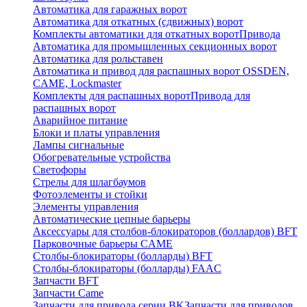
Автоматика для гаражных ворот
Автоматика для откатных (сдвижных) ворот
Комплекты автоматики для откатных ворот
Привода
Автоматика для промышленных секционных ворот
Автоматика для рольставен
Автоматика и привод для распашных ворот OSSDEN,
CAME, Lockmaster
Комплекты для распашных ворот
Привода для
распашных ворот
Аварийное питание
Блоки и платы управления
Лампы сигнальные
Обогревательные устройства
Светофоры
Стрелы для шлагбаумов
Фотоэлементы и стойки
Элементы управления
Автоматические цепные барьеры
Аксессуары для столбов-блокираторов (боллардов) BFT
Парковочные барьеры CAME
Столбы-блокираторы (болларды) BFT
Столбы-блокираторы (болларды) FAAC
Запчасти BFT
Запчасти Came
Запчасти для привода серии BK
Запчасти для приводов