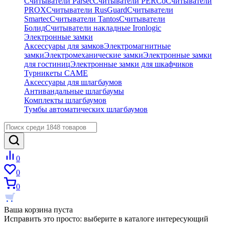
Считыватели Parsec
Считыватели PERCo
Считыватели
PROX
Считыватели RusGuard
Считыватели
Smartec
Считыватели Tantos
Считыватели
Болид
Считыватели накладные Ironlogic
Электронные замки
Аксессуары для замков
Электромагнитные
замки
Электромеханические замки
Электронные замки
для гостиниц
Электронные замки для шкафчиков
Турникеты CAME
Аксессуары для шлагбаумов
Антивандальные шлагбаумы
Комплекты шлагбаумов
Тумбы автоматических шлагбаумов
0
0
0
Ваша корзина пуста
Исправить это просто: выберите в каталоге интересующий