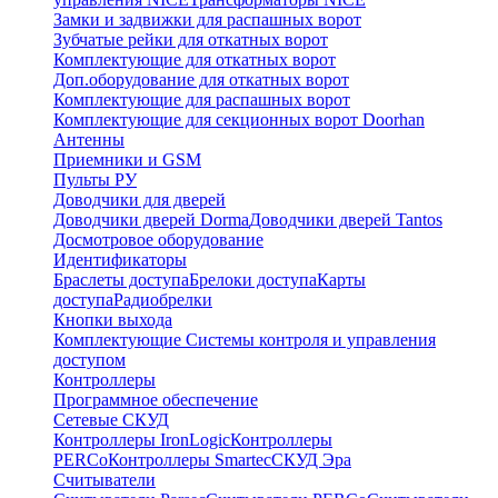
Замки и задвижки для распашных ворот
Зубчатые рейки для откатных ворот
Комплектующие для откатных ворот
Доп.оборудование для откатных ворот
Комплектующие для распашных ворот
Комплектующие для секционных ворот Doorhan
Антенны
Приемники и GSM
Пульты РУ
Доводчики для дверей
Доводчики дверей Dorma
Доводчики дверей Tantos
Досмотровое оборудование
Идентификаторы
Браслеты доступа
Брелоки доступа
Карты
доступа
Радиобрелки
Кнопки выхода
Комплектующие Системы контроля и управления
доступом
Контроллеры
Программное обеспечение
Сетевые СКУД
Контроллеры IronLogic
Контроллеры
PERCo
Контроллеры Smartec
СКУД Эра
Считыватели