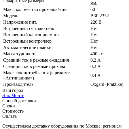
Габаритные размеры
мм.
Макс. количество проходов/мин
60
Модель
ВЗР 2332
Напряжение пит.
220 В
Встроенный считыватель
Нет
Встроенный картоприемник
Нет
Встроенный контроллер
Нет
Автоматические планки
Нет
Масса турникета
400 кг.
Средний ток в режиме ожидания
0,2 А
Средний ток в режиме прохода
0,2 А
Макс. ток потребления (в режиме
0,4 А
«Антипаника»)
Производитель
Oxgard (Praktika)
Ваш город:
Эль-Монте
Способ доставки
Сроки
Стоимость
Оплата
Осуществляем доставку оборудования по Москве, регионам