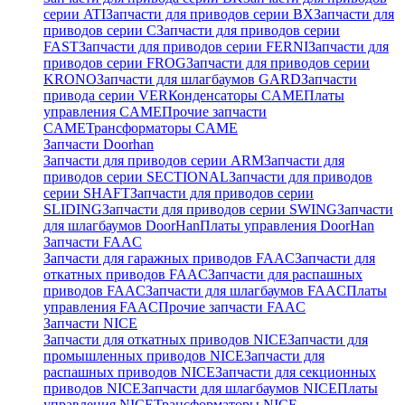
серии ATI
Запчасти для приводов серии BX
Запчасти для
приводов серии C
Запчасти для приводов серии
FAST
Запчасти для приводов серии FERNI
Запчасти для
приводов серии FROG
Запчасти для приводов серии
KRONO
Запчасти для шлагбаумов GARD
Запчасти
привода серии VER
Конденсаторы CAME
Платы
управления CAME
Прочие запчасти
CAME
Трансформаторы CAME
Запчасти Doorhan
Запчасти для приводов серии ARM
Запчасти для
приводов серии SECTIONAL
Запчасти для приводов
серии SHAFT
Запчасти для приводов серии
SLIDING
Запчасти для приводов серии SWING
Запчасти
для шлагбаумов DoorHan
Платы управления DoorHan
Запчасти FAAC
Запчасти для гаражных приводов FAAC
Запчасти для
откатных приводов FAAC
Запчасти для распашных
приводов FAAC
Запчасти для шлагбаумов FAAC
Платы
управления FAAC
Прочие запчасти FAAC
Запчасти NICE
Запчасти для откатных приводов NICE
Запчасти для
промышленных приводов NICE
Запчасти для
распашных приводов NICE
Запчасти для секционных
приводов NICE
Запчасти для шлагбаумов NICE
Платы
управления NICE
Трансформаторы NICE